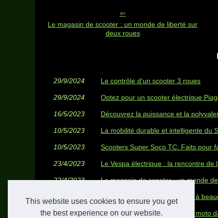
Le magasin de scooter : un monde de liberté sur
deux roues
29/9/2024
Le contrôle d'un scooter 3 roues
29/9/2024
Optez pour un scooter électrique Piag
16/5/2023
Découvrez la puissance et la polyval
10/5/2023
La mobilité durable et intelligente d
10/5/2023
Scooters Super Soco TC: Faits pour fa
23/4/2023
Le Vespa électrique : la rencontre de la
22/4/2023
Le magasin de scooter : un monde de 
19/5/2020
Le scooter électrique NIU plait à be
This website uses cookies to ensure you get
the best experience on our website.
06/6/2019
On voit de plus en plus de taxi moto da